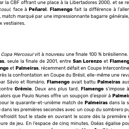
ar la CBF offrant une place à la Libertadores 2000, et se r
cosul
, face à
Peñarol
.
Flamengo
fait la différence à l’alle
r, match marqué par une impressionnante bagarre générale,
x vestiaires.
a
Copa Mercosul
vit à nouveau une finale 100 % brésilienne.
as
, seule la finale de 2001, entre
San
Lorenzo
et
Flamen
engo
et
Palmeiras
, récemment défait en Coupe Intercontin
ès la confrontation en Coupe du Brésil, elle-même une reva
par Sávio et Romário,
Flamengo
avait battu
Palmeiras
auss
 contre
Grêmio
. Deux ans plus tard,
Flamengo
s’impose à 
alors que Paulo Nunes offre un soupçon d’espoir à
Palmei
, pour le quarante-et-unième match de
Palmeiras
dans la s
a
dans les premières secondes avec un coup du sombrero pu
froidit tout le stade en ouvrant le score dès la première
ure de jeu. En l’espace de cinq minutes, Oséas égalise po