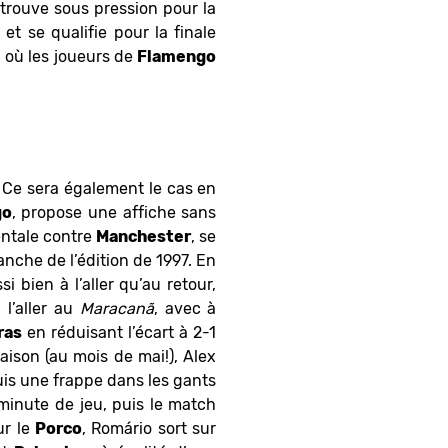
etrouve sous pression pour la
r et se qualifie pour la finale
 où les joueurs de
Flamengo
 Ce sera également le cas en
go
, propose une affiche sans
entale contre
Manchester
, se
nche de l’édition de 1997. En
i bien à l’aller qu’au retour,
l’aller au
Maracanã
, avec à
ras
en réduisant l’écart à 2-1
aison (au mois de mai!), Alex
is une frappe dans les gants
 minute de jeu, puis le match
ur le
Porco
, Romário sort sur