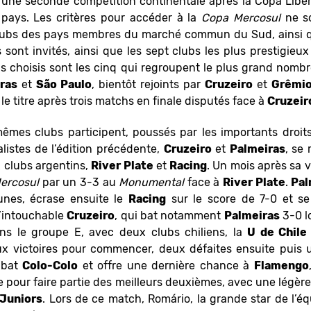
ne seconde compétition continentale après la Copa Libert
pays. Les critères pour accéder à la
Copa Mercosul
ne so
lubs des pays membres du marché commun du Sud, ainsi que
s sont invités, ainsi que les sept clubs les plus prestigieu
ubs choisis sont les cinq qui regroupent le plus grand nomb
ras
et
São Paulo
, bientôt rejoints par
Cruzeiro
et
Grêmi
e titre après trois matchs en finale disputés face à
Cruzeir
mêmes clubs participent, poussés par les importants droits
alistes de l’édition précédente,
Cruzeiro
et
Palmeiras
, se
clubs argentins,
River Plate
et
Racing
. Un mois après sa v
ercosul
par un 3-3 au
Monumental
face à
River Plate
.
Pal
unes, écrase ensuite le
Racing
sur le score de 7-0 et se 
l’intouchable
Cruzeiro
, qui bat notamment
Palmeiras
3-0 lo
s le groupe E, avec deux clubs chiliens, la
U de Chile
ux victoires pour commencer, deux défaites ensuite puis
bat
Colo-Colo
et offre une dernière chance à
Flamengo
e pour faire partie des meilleurs deuxièmes, avec une légère
Juniors
. Lors de ce match, Romário, la grande star de l’éq