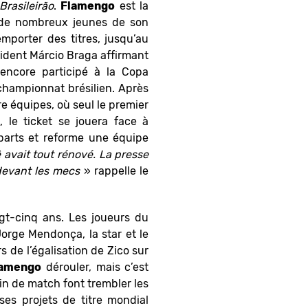
Brasileirão
.
Flamengo
est la
e de nombreux jeunes de son
mporter des titres, jusqu’au
ésident Márcio Braga affirmant
encore participé à la Copa
 championnat brésilien. Après
 équipes, où seul le premier
 le ticket se jouera face à
parts et reforme une équipe
ê avait tout rénové. La presse
r devant les mecs
» rappelle le
gt-cinq ans. Les joueurs du
orge Mendonça, la star et le
ors de l’égalisation de Zico sur
lamengo
dérouler, mais c’est
fin de match font trembler les
 ses projets de titre mondial