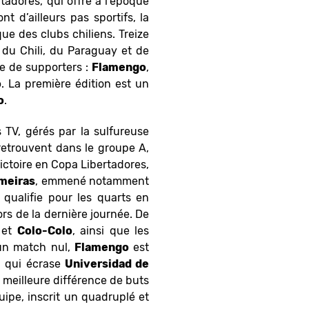
adores, qui offre à l’époque
nt d’ailleurs pas sportifs, la
 des clubs chiliens. Treize
x du Chili, du Paraguay et de
re de supporters :
Flamengo
,
o
. La première édition est un
o
.
 TV, gérés par la sulfureuse
 retrouvent dans le groupe A,
ictoire en Copa Libertadores,
meiras
, emmené notamment
qualifie pour les quarts en
rs de la dernière journée. De
et
Colo-Colo
, ainsi que les
 un match nul,
Flamengo
est
, qui écrase
Universidad de
 meilleure différence de buts
uipe, inscrit un quadruplé et