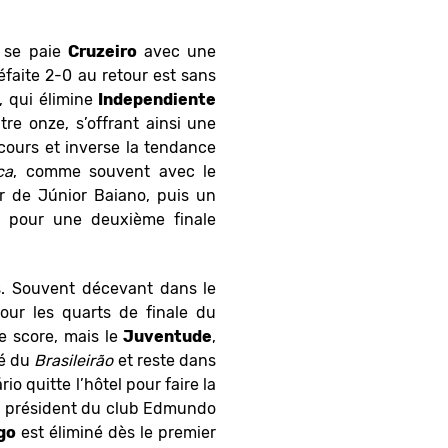
se paie
Cruzeiro
avec une
éfaite 2-0 au retour est sans
, qui élimine
Independiente
e onze, s’offrant ainsi une
ours et inverse la tendance
ca
, comme souvent avec le
r de Júnior Baiano, puis un
e pour une deuxième finale
es. Souvent décevant dans le
our les quarts de finale du
le score, mais le
Juventude
,
né du
Brasileirão
et reste dans
rio quitte l’hôtel pour faire la
e président du club Edmundo
go
est éliminé dès le premier