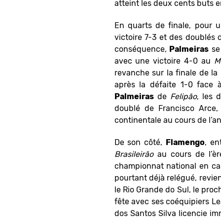
atteint les deux cents buts 
En quarts de finale, pour 
victoire 7-3 et des doublés 
conséquence,
Palmeiras
se 
avec une victoire 4-0 au
M
revanche sur la finale de la
après la défaite 1-0 face
Palmeiras
de
Felipão
, les 
doublé de Francisco Arce,
continentale au cours de l’a
De son côté,
Flamengo
, en
Brasileirão
au cours de l’è
championnat national en cas
pourtant déjà relégué, revie
le Rio Grande do Sul, le proch
fête avec ses coéquipiers 
dos Santos Silva licencie i