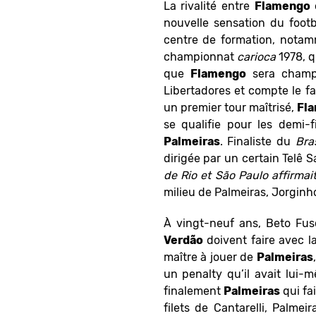
La rivalité entre
Flamengo
nouvelle sensation du foot
centre de formation, notamm
championnat
carioca
1978, q
que
Flamengo
sera champ
Libertadores et compte le fa
un premier tour maîtrisé,
Fl
se qualifie pour les demi-f
Palmeiras
. Finaliste du
Bras
dirigée par un certain Telê 
de Rio et São Paulo affirmai
milieu de Palmeiras, Jorginh
À vingt-neuf ans, Beto Fusc
Verdão
doivent faire avec l
maître à jouer de
Palmeiras
un penalty qu’il avait lui
finalement
Palmeiras
qui fa
filets de Cantarelli, Palmei