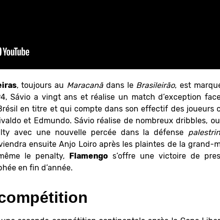
iras
, toujours au
Maracanã
dans le
Brasileirão
, est marqué
4, Sávio a vingt ans et réalise un match d’exception fa
sil en titre et qui compte dans son effectif des joueurs
valdo et Edmundo. Sávio réalise de nombreux dribbles, ou
alty avec une nouvelle percée dans la défense
palestri
viendra ensuite Anjo Loiro après les plaintes de la grand-
-même le penalty,
Flamengo
s’offre une victoire de pre
hée en fin d’année.
compétition