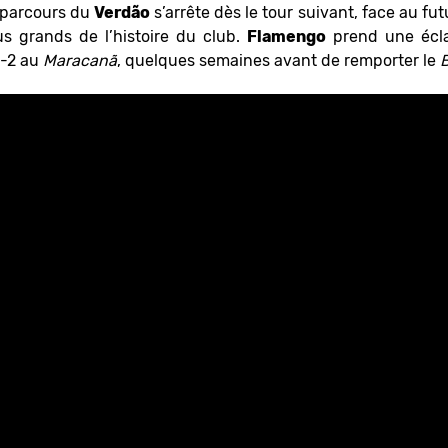
e parcours du
Verdão
s’arrête dès le tour suivant, face au fut
us grands de l’histoire du club.
Flamengo
prend une écla
6-2 au
Maracanã
, quelques semaines avant de remporter le
B