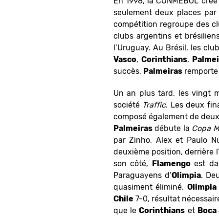
En 1998, la CONMEBOL créé u
seulement deux places par 
compétition regroupe des c
clubs argentins et brésilien
l’Uruguay. Au Brésil, les cl
Vasco
,
Corinthians
,
Palmei
succès,
Palmeiras
remporte l
Un an plus tard, les vingt 
société
Traffic
. Les deux fin
composé également de deux 
Palmeiras
débute la
Copa M
par Zinho, Alex et Paulo N
deuxième position, derrière 
son côté,
Flamengo
est dan
Paraguayens d’
Olimpia
. De
quasiment éliminé.
Olimpia
Chile
7-0, résultat nécessair
que le
Corinthians
et
Boca 