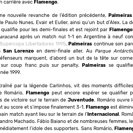
en carrière avec
Flamengo
.
une nouvelle revanche de l’édition précédente,
Palmeiras
de Paulo Nunes, Evair et Euller, ainsi qu’un but d’Alex. La d
qualifie pour les demi-finales et est rejoint par
Flamengo
aracanã
après un match nul 1-1 en Argentine à neuf contr
Supercopa Libertadores 1995
.
Palmeiras
continue son parc
 à
San Lorenzo
en demi-finale aller. Au
Parque Antárcti
défenseurs marquent, d’abord un but de la tête sur corne
 sur coup franc puis sur penalty.
Palmeiras
se qualifi
nnée 1999.
traîné par la légende Carlinhos, vit des moments difficil
re Romário,
Flamengo
peut encore espérer se qualifier p
 de victoire sur le terrain de
Juventude
. Romário ouvre 
nt au score et s’impose finalement 3-1.
Flamengo
est élimi
ain match ayant lieu sur le terrain de l’
Internacional
. Romá
Leandro Machado, Fábio Baiano et de nombreuses femmes, l
mmédiatement l’idole des supporters. Sans Romário,
Flamen