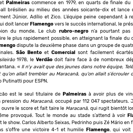
et
Palmeiras
commence en 1979, en quarts de finale du
ball brésilien au milieu des années soicante-dix et lanc
ent Júnior, Adílio et Zico. L’équipe peine cependant à re
ui doit lancer
Flamengo
vers le succès international, le pr
ion du monde. Le club
rubro-negro
n’a pourtant pas 
ire le plus rapidement possible, en atteignant la finale du
amengo
dispute la deuxième phase dans un groupe de quatre
inales.
São Bento
et
Comercial
sont facilement écartés,
ileirão
1978, le
Verdão
doit faire face à de nombreux dé
Santana. «
Il n’y avait que des jeunes dans notre équipe, Tel
t qu’on allait trembler au Maracanã, qu’on allait s’écroule
o Putinatti pour ESPN.
ão est le seul titulaire de
Palmeiras
à avoir plus de vin
a pression du
Maracanã
, occupé par 112 047 spectateurs. J
, ouvre le score et fait taire le
Maracanã
, qui rugit bientôt l
-même provoqué. Tout le monde au stade s’attend à voir
F
it le show. Carlos Alberto Seixas, Pedrinho puis Zé Mário en 
ras s’offre une victoire 4-1 et humilie
Flamengo
, qui voit